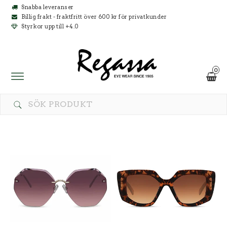
Snabba leveranser
Billig frakt - fraktfritt över 600 kr för privatkunder
Styrkor upp till +4.0
0
Toggle
navigation