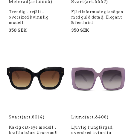
Melerad(art.6665)
Svart(art.6662)
Trendig - rejält -
Fjärilsformade glasögon
oversized kvinnlig
med guld detalj. Elegant
modell
& feminin!
350 SEK
350 SEK
Svart(art.8014)
Ljung(art.6408)
Kaxig cat-eye modell i
Ljuvlig ljungfärgad,
kraftig båge. Ursnygg!!
oversized kvinnlig