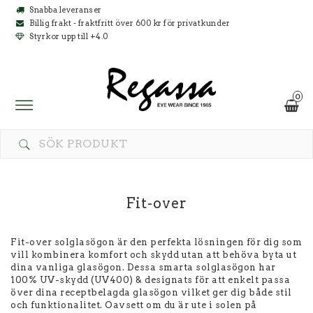
Snabba leveranser
Billig frakt - fraktfritt över 600 kr för privatkunder
Styrkor upp till +4.0
0
Toggle
navigation
Fit-over
Fit-over solglasögon är den perfekta lösningen för dig som
vill kombinera komfort och skydd utan att behöva byta ut
dina vanliga glasögon. Dessa smarta solglasögon har
100% UV-skydd (UV400) & designats för att enkelt passa
över dina receptbelagda glasögon vilket ger dig både stil
och funktionalitet. Oavsett om du är ute i solen på